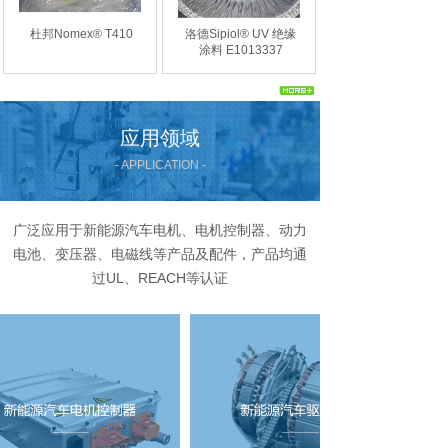
杜邦Nomex® T410
洛德Sipiol® UV 绝缘
涂料 E1013337
应用领域
- APPLICATION -
广泛应用于新能源汽车电机、电机控制器、动力
电池、变压器、
电磁线等产品及配件，产品均通
过UL、REACH等认证