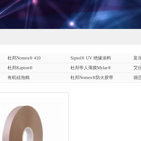
杜邦Nomex® 410
Sipiol® UV 绝缘涂料
富乐
杜邦Kapton®
杜邦帝人薄膜Mylar®
艾仕
有机硅泡棉
杜邦Nomex®防火胶带
德