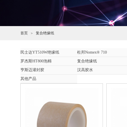
首页
复合绝缘纸
＞
民士达YT510W绝缘纸
杜邦Nomex® 710
罗杰斯HT800泡棉
复合绝缘纸
亨斯迈灌封胶
汉高胶水
其他产品